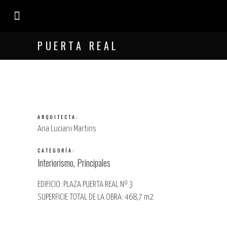
EL ESTUDIO
PUERTA REAL
ARQUITECTA:
Ana Luciani Martins
CATEGORÍA:
Interiorismo, Principales
EDIFICIO: PLAZA PUERTA REAL Nº 3
SUPERFICIE TOTAL DE LA OBRA: 468,7 m2