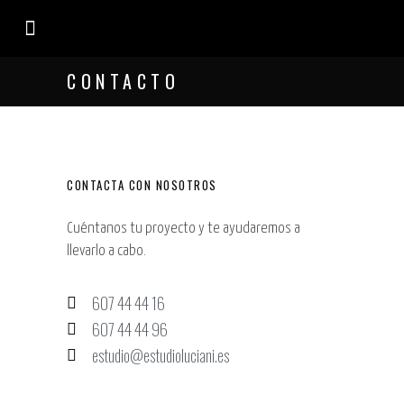
EL ESTUDIO
CONTACTO
CONTACTA CON NOSOTROS
Cuéntanos tu proyecto y te ayudaremos a
llevarlo a cabo.
607 44 44 16
607 44 44 96
estudio@estudioluciani.es