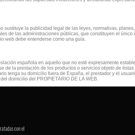
 no sustituye la publicidad legal de las leyes, normativas, plane
ales de las administraciones públicas, que constituyen el único
sitio web debe entenderse como una guía.
gislación española en aquello que no esté expresamente establec
e de la prestación de los productos o servicios objeto de ésta
ario tenga su domicilio fuera de España, el prestador y el usua
les del domicilio del PROPIETARIO DE LA WEB.
ratadas con el