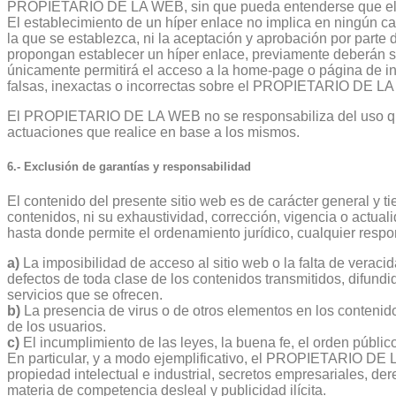
PROPIETARIO DE LA WEB, sin que pueda entenderse que el us
El establecimiento de un híper enlace no implica en ningún c
la que se establezca, ni la aceptación y aprobación por pa
propongan establecer un híper enlace, previamente deberán s
únicamente permitirá el acceso a la home-page o página de in
falsas, inexactas o incorrectas sobre el PROPIETARIO DE LA WE
El PROPIETARIO DE LA WEB no se responsabiliza del uso que c
actuaciones que realice en base a los mismos.
6.- Exclusión de garantías y responsabilidad
El contenido del presente sitio web es de carácter general y 
contenidos, ni su exhaustividad, corrección, vigencia o actu
hasta donde permite el ordenamiento jurídico, cualquier respo
a)
La imposibilidad de acceso al sitio web o la falta de veracid
defectos de toda clase de los contenidos transmitidos, difund
servicios que se ofrecen.
b)
La presencia de virus o de otros elementos en los contenid
de los usuarios.
c)
El incumplimiento de las leyes, la buena fe, el orden público
En particular, y a modo ejemplificativo, el PROPIETARIO DE
propiedad intelectual e industrial, secretos empresariales, der
materia de competencia desleal y publicidad ilícita.