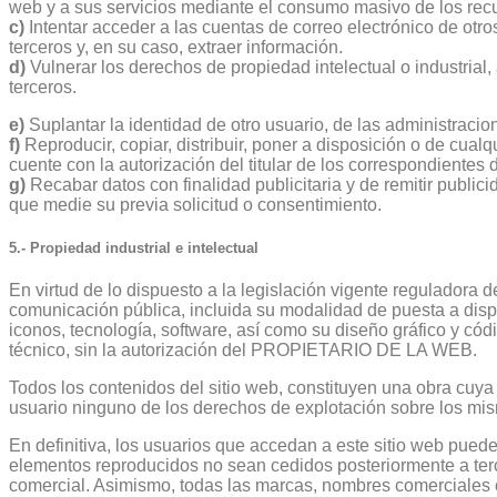
web y a sus servicios mediante el consumo masivo de los rec
c)
Intentar acceder a las cuentas de correo electrónico de ot
terceros y, en su caso, extraer información.
d)
Vulnerar los derechos de propiedad intelectual o industria
terceros.
e)
Suplantar la identidad de otro usuario, de las administracio
f)
Reproducir, copiar, distribuir, poner a disposición o de cua
cuente con la autorización del titular de los correspondientes 
g)
Recabar datos con finalidad publicitaria y de remitir public
que medie su previa solicitud o consentimiento.
5.- Propiedad industrial e intelectual
En virtud de lo dispuesto a la legislación vigente reguladora 
comunicación pública, incluida su modalidad de puesta a dispos
iconos, tecnología, software, así como su diseño gráfico y cód
técnico, sin la autorización del PROPIETARIO DE LA WEB.
Todos los contenidos del sitio web, constituyen una obra c
usuario ninguno de los derechos de explotación sobre los mism
En definitiva, los usuarios que accedan a este sitio web puede
elementos reproducidos no sean cedidos posteriormente a terce
comercial. Asimismo, todas las marcas, nombres comerciales o