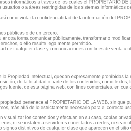
ursos informáticos a través de los cuales el PROPIETARIO DE 
ros usuarios o a áreas restringidas de los sistemas informáti
l, así como violar la confidencialidad de la información del 
nes públicas o de un tercero.
lquier otra forma comunicar públicamente, transformar o modifica
derechos, o ello resulte legalmente permitido.
idad de cualquier clase y comunicaciones con fines de venta u o
de la Propiedad Intelectual, quedan expresamente prohibidas la r
ición, de la totalidad o parte de los contenidos, como textos, f
igos fuente, de esta página web, con fines comerciales, en cual
uya propiedad pertenece al PROPIETARIO DE LA WEB, sin que p
os, más allá de lo estrictamente necesario para el correcto us
n visualizar los contenidos y efectuar, en su caso, copias priv
ros, ni se instalen a servidores conectados a redes, ni sean o
 signos distintivos de cualquier clase que aparecen en el siti