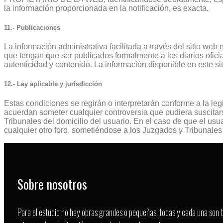
la información proporcionada en la notificación, es exacta.
11.- Publicaciones
La información administrativa facilitada a través del sitio web
que tengan que ser publicados formalmente a los diarios ofici
autenticidad y contenido. La información disponible en este 
12.- Ley aplicable y jurisdicción
Estas condiciones se regirán o interpretarán conforme a la le
acuerdan someter cualquier controversia que pudiera suscitars
Tribunales del domicilio del usuario. En el caso de que el usu
cualquier otro foro, sometiéndose a los Juzgados y Tribuna
Sobre nosotros
Para el estudio no hay obras grandes o pequeñas, todas y cada una son t