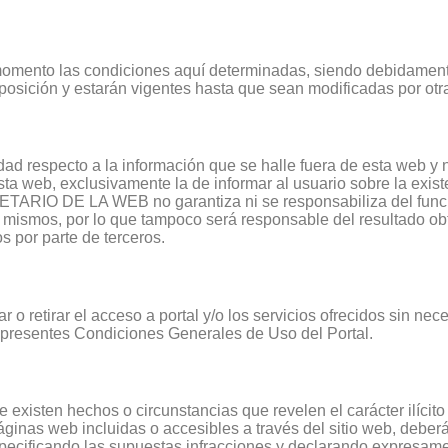
mento las condiciones aquí determinadas, siendo debidament
exposición y estarán vigentes hasta que sean modificadas por o
 respecto a la información que se halle fuera de esta web y 
ta web, exclusivamente la de informar al usuario sobre la exist
PIETARIO DE LA WEB no garantiza ni se responsabiliza del func
a los mismos, por lo que tampoco será responsable del resultad
 por parte de terceros.
etirar el acceso a portal y/o los servicios ofrecidos sin nece
s presentes Condiciones Generales de Uso del Portal.
existen hechos o circunstancias que revelen el carácter ilícito 
áginas web incluidas o accesibles a través del sitio web, deberá
ificando las supuestas infracciones y declarando expresamen