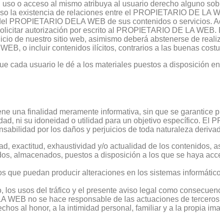
o o acceso al mismo atribuya al usuario derecho alguno sob
aso la existencia de relaciones entre el PROPIETARIO DE LA WEB
rte del PROPIETARIO DELA WEB de sus contenidos o servicios. 
olicitar autorización por escrito al PROPIETARIO DE LA WEB. E
icio de nuestro sitio web, asimismo deberá abstenerse de reali
B, o incluir contenidos ilícitos, contrarios a las buenas costu
ada usuario le dé a los materiales puestos a disposición en e
tiene una finalidad meramente informativa, sin que se garantice 
alidad, ni su idoneidad o utilidad para un objetivo específico
nsabilidad por los daños y perjuicios de toda naturaleza deriva
ad, exactitud, exhaustividad y/o actualidad de los contenidos, a
idos, almacenados, puestos a disposición a los que se haya acce
os que puedan producir alteraciones en los sistemas informátic
, los usos del tráfico y el presente aviso legal como consecuenc
 LA WEB no se hace responsable de las actuaciones de tercero
echos al honor, a la intimidad personal, familiar y a la propia i