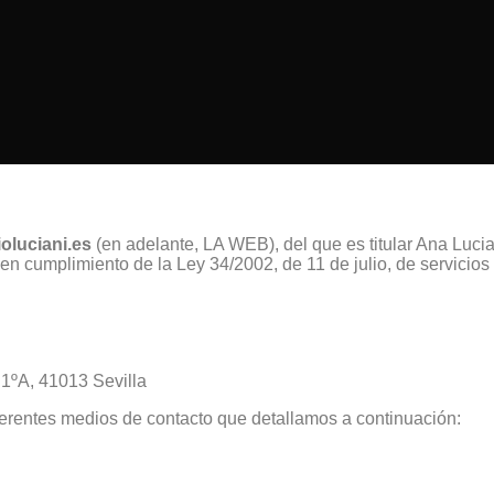
oluciani.es
(en adelante, LA WEB), del que es titular Ana Lucia
limiento de la Ley 34/2002, de 11 de julio, de servicios de
 1ºA, 41013 Sevilla
erentes medios de contacto que detallamos a continuación: