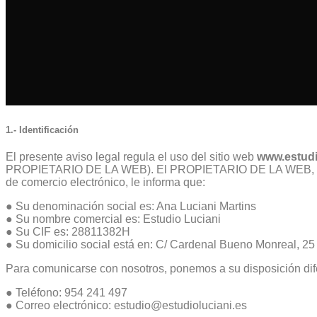
1.- Identificación
El presente aviso legal regula el uso del sitio web
www.estudi
PROPIETARIO DE LA WEB). El PROPIETARIO DE LA WEB, en cump
de comercio electrónico, le informa que:
● Su denominación social es: Ana Luciani Martins
● Su nombre comercial es: Estudio Luciani
● Su CIF es: 28811382H
● Su domicilio social está en: C/ Cardenal Bueno Monreal, 25
Para comunicarse con nosotros, ponemos a su disposición dif
● Teléfono: 954 241 497
● Correo electrónico: estudio@estudioluciani.es