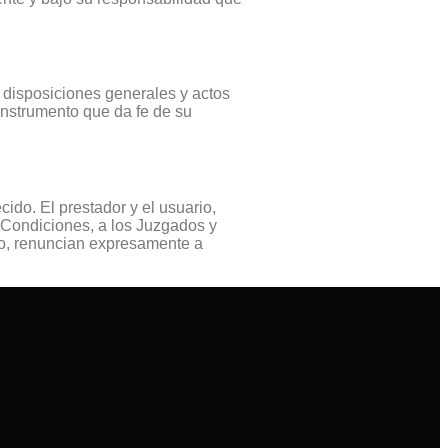
s, disposiciones generales y actos
 instrumento que da fe de su
ido. El prestador y el usuario,
s Condiciones, a los Juzgados y
rio, renuncian expresamente a