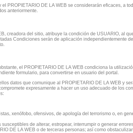
s y el PROPIETARIO DE LA WEB se considerarán eficaces, a todo
ados anteriormente.
 creadora del sitio, atribuye la condición de USUARIO, al qu
citadas Condiciones serán de aplicación independientemente d
to.
 no obstante, el PROPIETARIO DE LA WEB condiciona la utilizació
iente formulario, para convertirse en usuario del portal.
aquellos datos que comunique al PROPIETARIO DE LA WEB y será
e compromete expresamente a hacer un uso adecuado de los cont
s:
istas, xenófobo, ofensivos, de apología del terrorismo o, en gener
es susceptibles de alterar, estropear, interrumpir o generar err
ARIO DE LA WEB o de terceras personas; así como obstaculizar e