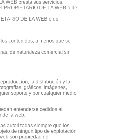
LA WEB presta sus servicios.
cos del PROPIETARIO DE LA WEB o de
PROPIETARIO DE LA WEB o de
r los contenidos, a menos que se
tras, de naturaleza comercial sin
eproducción, la distribución y la
otografías, gráficos, imágenes,
quier soporte y por cualquier medio
uedan entenderse cedidos al
o de la web.
adas autorizadas siempre que los
bjeto de ningún tipo de explotación
o web son propiedad del