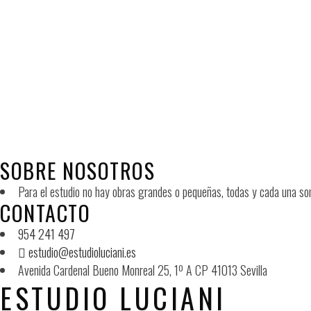
EDIFICIO MORERA Y VALLEJO
Obra nueva
EDIFICIO TROVADOR
Obra nueva, Principales
SOBRE NOSOTROS
Para el estudio no hay obras grandes o pequeñas, todas y cada una son
CONTACTO
954 241 497
estudio@estudioluciani.es
Avenida Cardenal Bueno Monreal 25, 1º A CP 41013 Sevilla
ESTUDIO LUCIANI