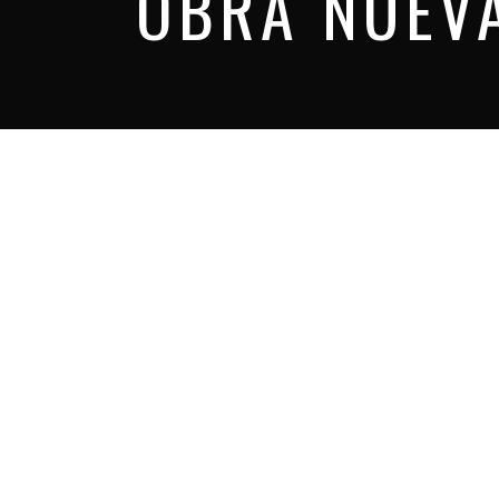
OBRA NUEV
CALLE SANTA ANA
Obra nueva
VIVIENDAS EN SANLÚCAR
Obra nueva
IBIS BUDGET
Obra nueva