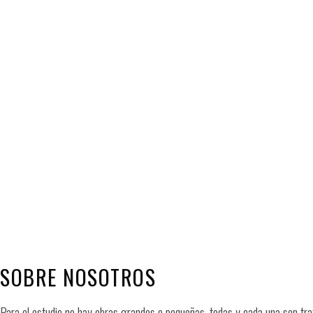
Ver
Ver
SOBRE NOSOTROS
Para el estudio no hay obras grandes o pequeñas, todas y cada una son tra