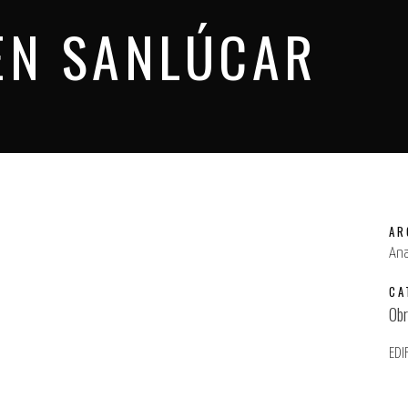
EN SANLÚCAR
AR
Ana
CA
Obr
EDI